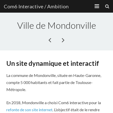
Com6 Interactive / Ambition
ACCUEIL
Ville de Mondonville
NOS RÉFÉRENCES
NOTRE EXPERTISE
L’AGENCE
Un site dynamique et interactif
L’ÉQUIPE
La commune de Mondonville, située en Haute-Garonne,
LE BLOG
compte 5 000 habitants et fait partie de Toulouse-
CONTACT
Métropole.
En 2018, Mondonville a choisi Com6 interactive pour la
refonte de son site internet
. L’objectif était de le rendre