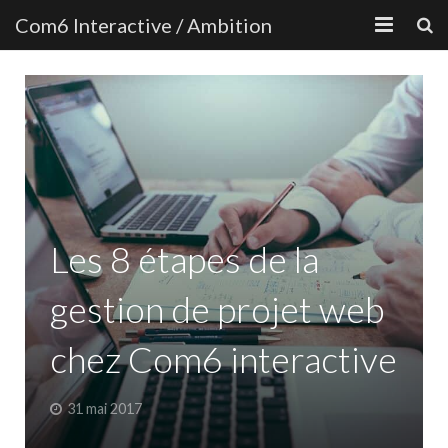
Com6 Interactive / Ambition
ACCUEIL
NOS RÉFÉRENCES
NOTRE EXPERTISE
L’AGENCE
Les 8 étapes de la
L’ÉQUIPE
gestion de projet web
LE BLOG
chez Com6 interactive
CONTACT
31 mai 2017